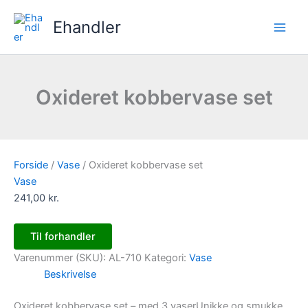
Gå
Ehandler
til
indholdet
Oxideret kobbervase set
Forside
/
Vase
/ Oxideret kobbervase set
Vase
241,00
kr.
Til forhandler
Varenummer (SKU):
AL-710
Kategori:
Vase
Beskrivelse
Oxideret kobbervase set – med 3 vaserUnikke og smukke