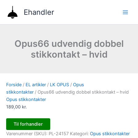
Gå
Ehandler
til
indholdet
Opus66 udvendig dobbel
stikkontakt – hvid
Forside
/
EL artikler
/
LK OPUS
/
Opus
stikkontakter
/ Opus66 udvendig dobbel stikkontakt – hvid
Opus stikkontakter
189,00
kr.
Til forhandler
Varenummer (SKU):
PL-24157
Kategori:
Opus stikkontakter