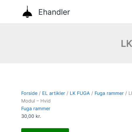
Gå
Ehandler
til
indholdet
LK
Forside
/
EL artikler
/
LK FUGA
/
Fuga rammer
/ L
Modul – Hvid
Fuga rammer
30,00
kr.