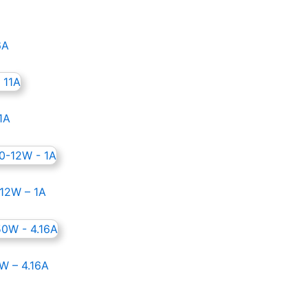
6A
1A
-12W – 1A
W – 4.16A