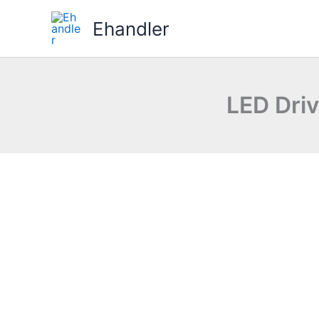
Gå
Ehandler
til
indholdet
LED Driv