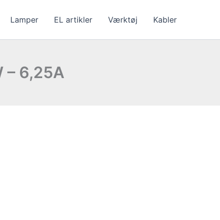
Lamper
EL artikler
Værktøj
Kabler
W – 6,25A