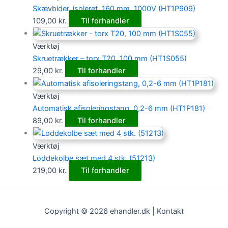
Skævbider, isoleret, 160 mm, 1000V (HT1P909)
109,00
kr.
Til forhandler
Værktøj
Skruetrækker – torx T20, 100 mm (HT1S055)
29,00
kr.
Til forhandler
Værktøj
Automatisk afisoleringstang, 0,2-6 mm (HT1P181)
89,00
kr.
Til forhandler
Værktøj
Loddekolbe sæt med 4 stk. (51213)
219,00
kr.
Til forhandler
Copyright © 2026 ehandler.dk | Kontakt