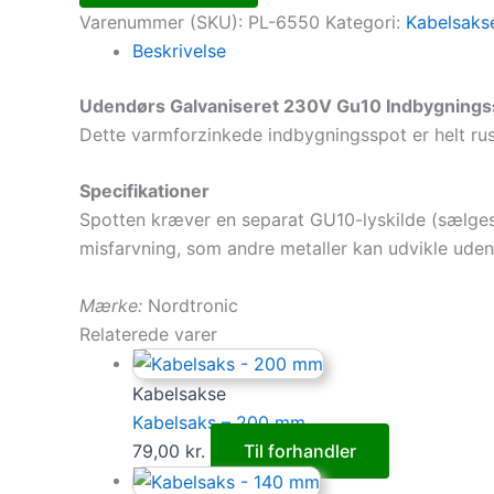
Varenummer (SKU):
PL-6550
Kategori:
Kabelsaks
Beskrivelse
Udendørs Galvaniseret 230V Gu10 Indbygningss
Dette varmforzinkede indbygningsspot er helt rust
Specifikationer
Spotten kræver en separat GU10-lyskilde (sælge
misfarvning, som andre metaller kan udvikle uden
Mærke:
Nordtronic
Relaterede varer
Kabelsakse
Kabelsaks – 200 mm
79,00
kr.
Til forhandler