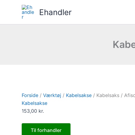
Gå
Ehandler
til
indholdet
Kabe
Forside
/
Værktøj
/
Kabelsakse
/ Kabelsaks / Afis
Kabelsakse
153,00
kr.
Til forhandler