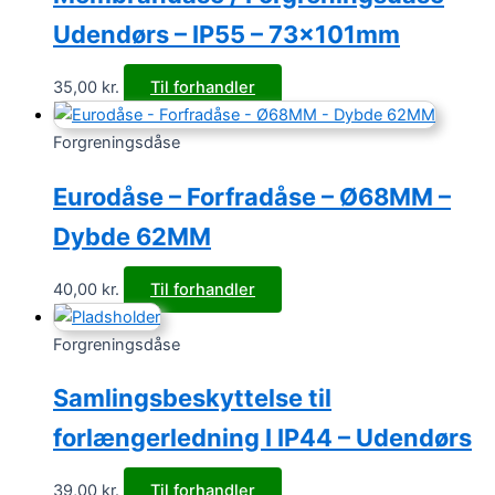
Udendørs – IP55 – 73x101mm
35,00
kr.
Til forhandler
Forgreningsdåse
Eurodåse – Forfradåse – Ø68MM –
Dybde 62MM
40,00
kr.
Til forhandler
Forgreningsdåse
Samlingsbeskyttelse til
forlængerledning I IP44 – Udendørs
39,00
kr.
Til forhandler