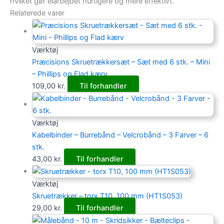
hvilket gør elarbejdet hurtigere og mere effektivt.
Relaterede varer
Værktøj
Præcisions Skruetrækkersæt – Sæt med 6 stk. – Mini
– Phillips og Flad kærv
109,00
kr.
Til forhandler
Værktøj
Kabelbinder – Burrebånd – Velcrobånd – 3 Farver – 6
stk.
43,00
kr.
Til forhandler
Værktøj
Skruetrækker – torx T10, 100 mm (HT1S053)
29,00
kr.
Til forhandler